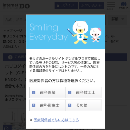
お問い合わせ
ログイン
メニュー
ページ数
詳細
トップページ
ホリコダイヤFG GUARANT・ENDOバー アソートキット（G-ENDO-1、G-
ENDO-2、G-ENDO-3、G-ENDO-4、G-ENDO-5、G-ENDO-レスキュー 各1本
合計6本入）
この商品に関するお問い合わせ
モリタのポータルサイト デンタルプラザで掲載し
ているモリタの製品、サービス等の情報は、医療
ホリコダイヤFG GUARANT・ENDOバー アソートキ
関係者の方を対象にしたものです。一般の方に対
する情報提供サイトではありません。
ット（G-ENDO-1、G-ENDO-2、G-ENDO-3、G-
ENDO-4、G-ENDO-5、G-ENDO-レスキュー 各1本
医療関係者の方は職種を選択ください。
合計6本入）
Diamond Points
ホリコ ダイヤモンドポイント
品目コード
206510186
≫
医療関係者でない方はこちら
JAN/EANコード