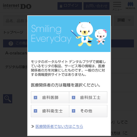
お問い合わせ
ログイン
インデックス
特長
メニュー
特長
ページ数
詳細
製品情報
トップページ
A-oralscan3 ワイヤレス
この商品に関するお問い合わせ
A-oralscan3 ワイヤレス
モリタのポータルサイト デンタルプラザで掲載し
ているモリタの製品、サービス等の情報は、医療
デジタル印象採得装置
関係者の方を対象にしたものです。一般の方に対
する情報提供サイトではありません。
品目コード
201340015
医療関係者の方は職種を選択ください。
JAN/EANコード
4589811366780
標準価格
価格の確認は『
ログイン
』してご
≫
医療関係者でない方はこちら
覧ください。
ネット会員登録がまだの方は『
こ