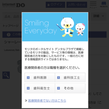
お問い合わせ
ログイン
メニュー
ページ数
詳細
トップページ
シャーレー S フタ
この商品に関するお問い合わせ
シャーレー S フタ
モリタのポータルサイト デンタルプラザで掲載し
Laboratory Dish
ているモリタの製品、サービス等の情報は、医療
関係者の方を対象にしたものです。一般の方に対
する情報提供サイトではありません。
品目コード
201190295
医療関係者の方は職種を選択ください。
JAN/EANコード
4560241649759
標準価格
価格の確認は『
ログイン
』してご
覧ください。
≫
医療関係者でない方はこちら
ネット会員登録がまだの方は『
こ
ちら
』より登録ください。