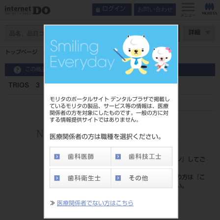
お問い合わせ
ログイン
メニュー
ページ数
詳細
トップページ
TRIOS 3 オーラルスキャナ デザインスタジオ
この商品に関するお問い合わせ
TRIOS 3 オーラルスキャナ デザインスタジオ
モリタのポータルサイト デンタルプラザで掲載し
ているモリタの製品、サービス等の情報は、医療
関係者の方を対象にしたものです。一般の方に対
する情報提供サイトではありません。
品目コード
206110223
医療関係者の方は職種を選択ください。
標準価格
価格の確認は『
ログイン
』してご
覧ください。
ネット会員登録がまだの方は『
こ
ちら
』より登録ください。
≫
医療関係者でない方はこちら
発売日
2025/01/06