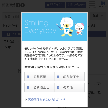
お問い合わせ
ログイン
メニュー
ページ数
詳細
トップページ
TRIOS 4 オーラルスキャナシステム デザインスタジオ
この商品に関するお問い合わせ
TRIOS 4 オーラルスキャナシステム デザインスタ
ジオ
モリタのポータルサイト デンタルプラザで掲載し
ているモリタの製品、サービス等の情報は、医療
関係者の方を対象にしたものです。一般の方に対
する情報提供サイトではありません。
品目コード
医療関係者の方は職種を選択ください。
206110224
標準価格
価格の確認は『
ログイン
』してご
覧ください。
ネット会員登録がまだの方は『
こ
ちら
』より登録ください。
≫
医療関係者でない方はこちら
発売日