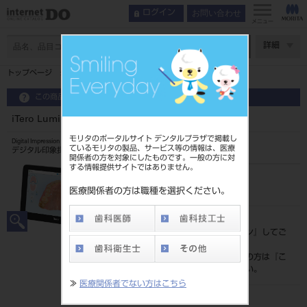
お問い合わせ
ログイン
メニュー
ページ数
詳細
トップページ
iTero Lumina Pro モバイル 補綴・矯正
この商品に関するお問い合わせ
iTero Lumina Pro モバイル 補綴・矯正
モリタのポータルサイト デンタルプラザで掲載し
Digital Impression Device
ているモリタの製品、サービス等の情報は、医療
デジタル印象採得装置
関係者の方を対象にしたものです。一般の方に対
する情報提供サイトではありません。
品目コード
201500143
医療関係者の方は職種を選択ください。
標準価格
価格の確認は『
ログイン
』してご
覧ください。
ネット会員登録がまだの方は『
こ
ちら
』より登録ください。
≫
医療関係者でない方はこちら
発売日