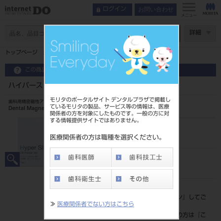
お問い合わせ
ログイン
インデックス
製品情報
メニュー
特長
ページ数
詳細
使用方法
トップページ
ハイパースリムNF DB用 キーパーセット 4513
製品情報
この商品に関するお問い合わせ
ハイパースリムNF DB用 キーパーセット 4513
モリタのポータルサイト デンタルプラザで掲載し
歯科用精密磁性アタッチメント
ているモリタの製品、サービス等の情報は、医療
Dental Magnetic Attachment
関係者の方を対象にしたものです。一般の方に対
する情報提供サイトではありません。
品目コード
2023502014513
医療関係者の方は職種を選択ください。
JAN/EANコード
4571597101556
標準価格
価格の確認は『
ログイン
』してご
≫
医療関係者でない方はこちら
覧ください。
ネット会員登録がまだの方は『
こ