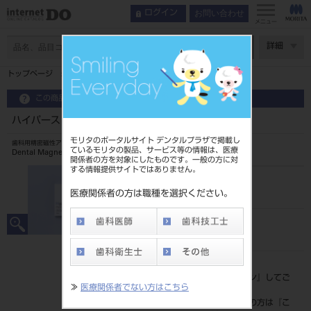
お問い合わせ
ログイン
インデックス
製品情報
メニュー
特長
ページ数
詳細
使用方法
トップページ
ハイパースリムNF DB用 磁石構造体 2513
製品情報
この商品に関するお問い合わせ
ハイパースリムNF DB用 磁石構造体 2513
モリタのポータルサイト デンタルプラザで掲載し
歯科用精密磁性アタッチメント
ているモリタの製品、サービス等の情報は、医療
Dental Magnetic Attachment
関係者の方を対象にしたものです。一般の方に対
する情報提供サイトではありません。
品目コード
2023502022513
医療関係者の方は職種を選択ください。
JAN/EANコード
4571597101594
標準価格
価格の確認は『
ログイン
』してご
≫
医療関係者でない方はこちら
覧ください。
ネット会員登録がまだの方は『
こ