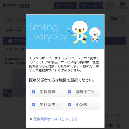
お問い合わせ
ログイン
インデックス
製品情報
メニュー
特長
ページ数
詳細
使用方法
トップページ
ハイパースリムNF DB用 磁石構造体 4513
製品情報
この商品に関するお問い合わせ
ハイパースリムNF DB用 磁石構造体 4513
モリタのポータルサイト デンタルプラザで掲載し
歯科用精密磁性アタッチメント
ているモリタの製品、サービス等の情報は、医療
Dental Magnetic Attachment
関係者の方を対象にしたものです。一般の方に対
する情報提供サイトではありません。
品目コード
2023502024513
医療関係者の方は職種を選択ください。
JAN/EANコード
4571597101631
標準価格
価格の確認は『
ログイン
』してご
≫
医療関係者でない方はこちら
覧ください。
ネット会員登録がまだの方は『
こ