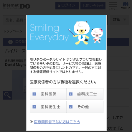
お問い合わせ
ログイン
インデックス
製品情報
メニュー
特長
ページ数
詳細
使用方法
トップページ
ハイパースリムNF DB用 磁石構造体 5213
製品情報
この商品に関するお問い合わせ
ハイパースリムNF DB用 磁石構造体 5213
モリタのポータルサイト デンタルプラザで掲載し
歯科用精密磁性アタッチメント
ているモリタの製品、サービス等の情報は、医療
Dental Magnetic Attachment
関係者の方を対象にしたものです。一般の方に対
する情報提供サイトではありません。
品目コード
2023502025213
医療関係者の方は職種を選択ください。
JAN/EANコード
4571597101655
標準価格
価格の確認は『
ログイン
』してご
≫
医療関係者でない方はこちら
覧ください。
ネット会員登録がまだの方は『
こ