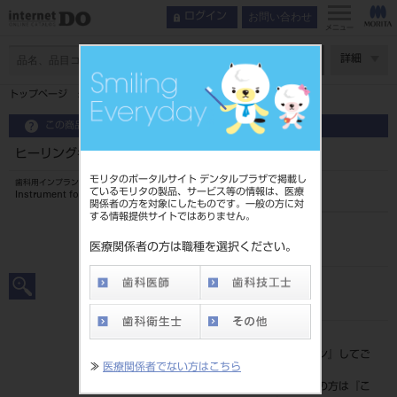
お問い合わせ
ログイン
メニュー
ページ数
詳細
トップページ
ヒーリングキャップSE（4-lobe） 4.0
この商品に関するお問い合わせ
ヒーリングキャップSE（4-lobe） 4.0
モリタのポータルサイト デンタルプラザで掲載し
歯科用インプラントアバットメント
ているモリタの製品、サービス等の情報は、医療
Instrument for Implant
関係者の方を対象にしたものです。一般の方に対
する情報提供サイトではありません。
品目コード
2067600634.0
医療関係者の方は職種を選択ください。
JAN/EANコード
7640156471922
標準価格
価格の確認は『
ログイン
』してご
≫
医療関係者でない方はこちら
覧ください。
ネット会員登録がまだの方は『
こ