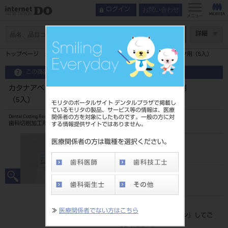
お問い合わせ
ログイン
メニュー
ページ数
詳細
トップページ
カタナアベンシアブロック2 12 A3.5LT セレック用（5入）
この商品に関するお問い合わせ
カタナアベンシアブロック2 12 A3.5LT セレック用
（5入）
モリタのポータルサイト デンタルプラザで掲載し
ているモリタの製品、サービス等の情報は、医療
関係者の方を対象にしたものです。一般の方に対
Dental Cutting Resin Material
歯科切削加工用レジン材料
する情報提供サイトではありません。
医療関係者の方は職種を選択ください。
品目コード
206440057A3.5
JAN/EANコード
4571110544327
標準価格
≫
医療関係者でない方はこちら
価格の確認は『
ログイン
』してご
覧ください。