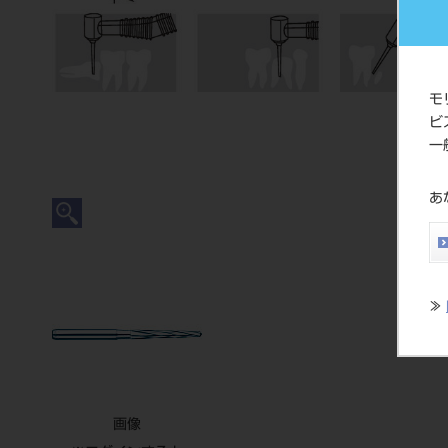
モ
ビ
一
あ
≫
画像