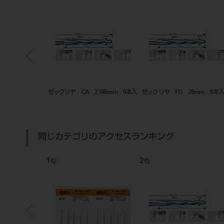
平面板 タイプⅡ
ワンタッチ コットン ボックス 綿
カーバイドバーＨ
球用
５入 ブリスター 
同じカテゴリのアクセスランキング
3
4
位
位