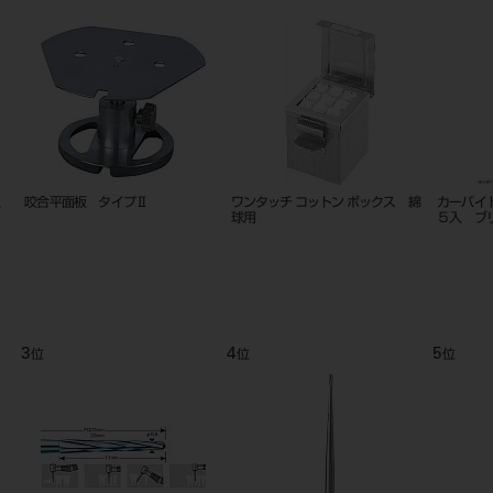
Ｐ ４４．５㎜
リテーナーボックス スタンダー
ハイデント 30g入
＃７０１
ド 12入
5
6
7
位
位