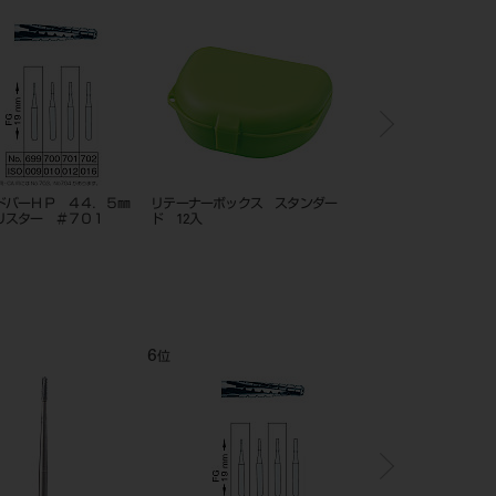
ゼックリヤ FG 23mm 5本入
ホワイトポイント FG 12入 ＃
ステンレス
60
本入
8
9
位
位
位