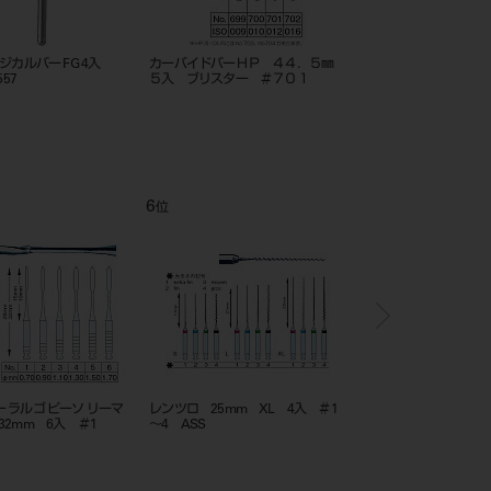
カーバイドバーＣＡ ５入 ブ
エンドゼックリヤ （髄室開拡用）
NEW サージカル
リスター ＃１
FG 5本入
25mm #1557
7
8
位
位
L 4入 ＃1
ゼックリヤ FG 28mm 5本入
シリコンストップ ディスペンサ
ー VER1