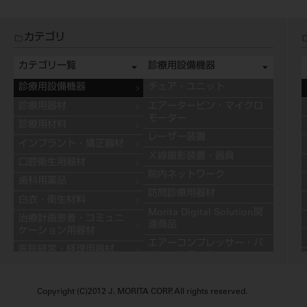
カテゴリ
カテゴリ一覧
診療用設備機器
診療用設備機器
チェア・ユニット
診療用器材
エアータービン・マイクロ
モーター
診療用材料
レーザー装置
インプラント・矯正器材
Ｘ線撮影装置・器具
口腔衛生用器材
院内ネットワーク
歯科用薬品
訪問診療用器材
白衣・衛生材料
Morita Digital Solution関
治療計画患者・コミュニ
連商品
ケーション用器材
エアーコンプレッサー・バ
医院経営・経理用器材
キュームモーター
学習用器材
キャビネット
技工用設備機器
Copyright (C)2012 J. MORITA CORP. All rights reserved.
その他の診療用設備機器
技工用器材