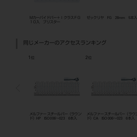
 FG 28mm 5本入
ゼックリヤ FG 23mm 5本入
NEW サージカルバー F
28mm #330
同じメーカーのアクセスランキング
2
3
4
位
位
位
ウン
メルファー スチールバー（ラウン
メルファー スチールバー （フィッ
メルフ
入
ド）CA ISO 006～023 6本入
シャー）HP ISO 009～023 6本入
φ010.