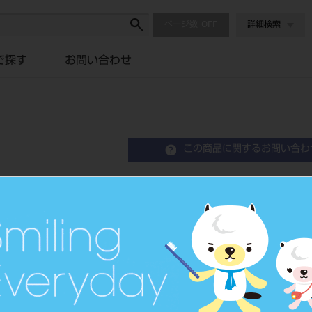
ページ数
詳細検索
で探す
お問い合わせ
この商品に関するお問い合わ
ゼックリヤ HP 44.5m
Extra Long Zekrya Bur
品目コード
2065003
JAN/EANコード
4987741