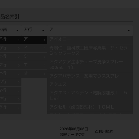
品名索引
50音
ア行
ア
ア行
ア
アイオニー
カ行
イ
青嶋仁 歯科技工臨床写真集 ザ・セラ
ミックワークス
サ行
ウ
アクアケア注水チューブ洗浄スプレー
タ行
エ
500mL 1缶
ナ行
オ
アクアバランス 薬用マウススプレ－
ハ行
アクエス
マ行
アクエス・アシデント電解添加液１．５
Ｌ×４
ヤ行
アクセル（歯面処理材）１０ＭＬ
ラ行
アクセントプラス エフェクト ステインペ
ワ行
ースト 4g ES11 ブルー
2026年08月06日
アクセントプラス エフェクト ステインペ
ご利用規約
最終データ更新
ースト 4g ES13 グレー