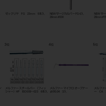
G 4入
NEW サージカルバー FG 4入
カーバイドバーＨＰ ４４．５㎜
28mm #1557
５入 ブリスター ＃７０１
5
6
位
位
ァー マイクロ オープナー
メルファー ラルゴ ピーソ リーマ
レンツロ 25mm X
04 3入
ー CA 32mm 6入 ＃1
～4 ASS