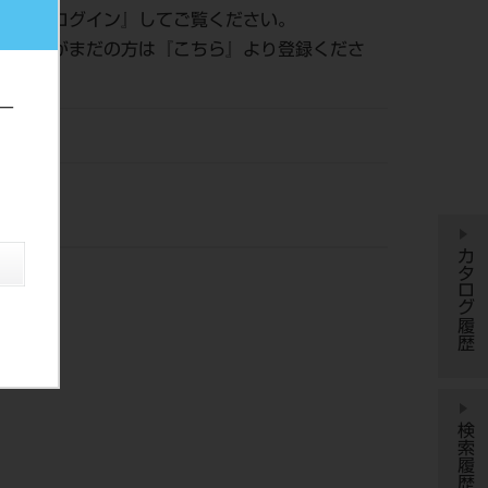
認は『
ログイン
』してご覧ください。
員登録がまだの方は『
こちら
』より登録くださ
ー
ー
カタログ履歴
検索履歴