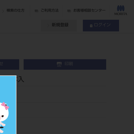
検索の仕方
ご利用方法
お客様相談センター
新規登録
ログイン
せ
印刷
m 5本入
25
022590