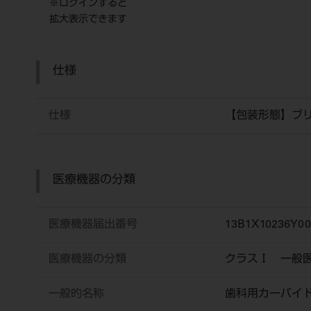
※ログインすると
拡大表示できます
仕様
仕様
【包装形態】ブ
医療機器の分類
医療機器届出番号
13B1X10236Y00
医療機器の分類
クラスⅠ 一般
一般的名称
歯科用カーバイ