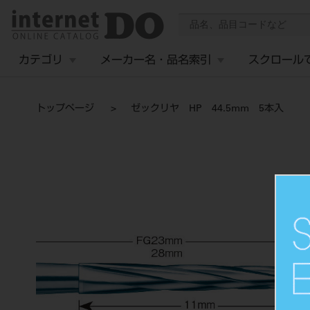
カテゴリ
メーカー名・品名索引
スクロール
トップページ
ゼックリヤ HP 44.5mm 5本入