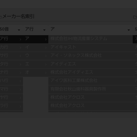
メーカー名索引
50音
ア行
ア
ア行
ア
株式会社IHI物流産業システム
カ行
イ
アイキャスト
サ行
ウ
アイ・ソネックス株式会社
タ行
エ
アイディエス
ナ行
オ
株式会社アイディエス
ハ行
アイワ医科工業株式会社
マ行
有限会社秋山歯科器具製作所
ヤ行
株式会社アクロス
ラ行
株式会社アクロス
ワ行
アグサジャパン株式会社
株式会社アスカメディカル
アドデント