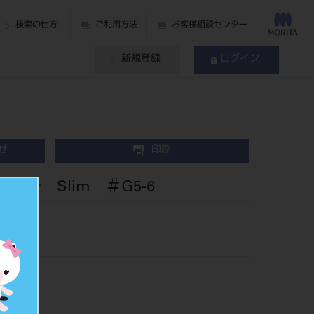
検索の仕方
ご利用方法
お客様相談センター
新規登録
ログイン
せ
印刷
ィー Slim ＃G5-6
6