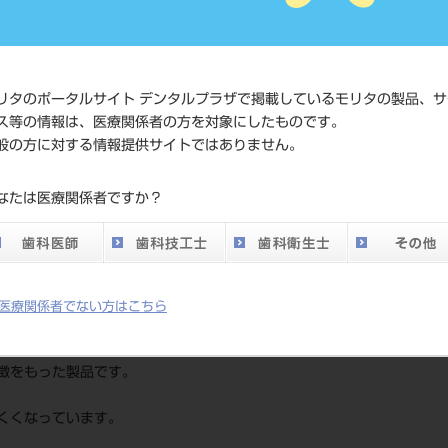
4963931331
ド
価格の確認
標準価格
ネット会員
リタのポータルサイト デンタルプラザで掲載しているモリタの製品、サ
い。
ス等の情報は、医療関係者の方を対象にしたものです。
般の方に対する情報提供サイトではありません。
発売日
2025/06/23
なたは医療関係者ですか？
メーカー
（株）YDM
医療関係者でない方はこちら
徴をもった製品です。
くくなっています。