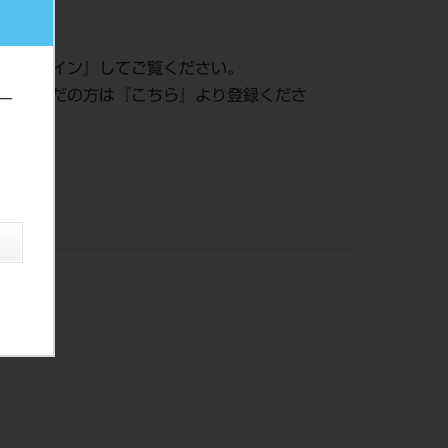
635
は『
ログイン
』してご覧ください。
登録がまだの方は『
こちら
』より登録くださ
ー