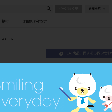
ページ数
詳細検索
で探す
お問い合わせ
＃G5-6
この商品に関するお問い合わ
Gキュレット est2 カラフ
Periodontal Curette
歯周用キュレット
品目コード
2010108395-
JAN/EANコー