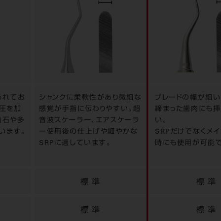
られてお
シャンクに柔軟性があり微細な
ブレードの幅が細い
方圧を加
感覚が手指に伝わりやすい。超
締まった歯肉にも挿
歯石や多
音波スケーラー、エアスケーラ
い。
います。
ー使用後の仕上げや細やかな
SRPだけでなくメ
SRPに適しています。
時にも使用が可能で
標 準
標 準
標 準
標 準