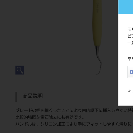
モ
ビ
一
あ
≫
商品説明
ブレードの幅を細くしたことにより歯肉縁下に挿入しやすい特
比較的強固な歯石除去にも有効です。
ハンドルは、シリコン加工により手にフィットしやすく滑りに