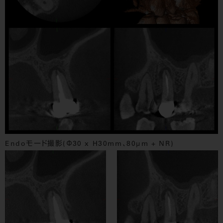
Endoモード撮影(Φ30 x H30mm、80μm + NR)