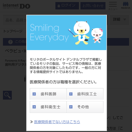
お問い合わせ
ログイン
インデックス
再構成機能
メニュー
コンセプト
ページ数
詳細
特長
トップページ
ベラビュｰX800+ F170-CPｰONE
CT撮影領域
水平照射
この商品に関するお問い合わせ
再構成機能
ベラビュｰX800+ F170-CPｰONE
ソフトウェアによる画像処理機能
モリタのポータルサイト デンタルプラザで掲載し
Panoramic X-Ray Equipment Cephalometric Imaging Veraview X800+
ているモリタの製品、サービス等の情報は、医療
パノラマ撮影
歯科用デジタルパノラマ・セファロ・CT Ｘ線装置
関係者の方を対象にしたものです。一般の方に対
セファロ撮影
する情報提供サイトではありません。
品目コード
対面位置付け
100903380
医療関係者の方は職種を選択ください。
ネットワークシステム
Door Cloud
JAN/EANコード
4548213058112
関連動画
製品情報
標準価格
価格の確認は『
ログイン
』してご
≫
医療関係者でない方はこちら
覧ください。
ネット会員登録がまだの方は『
こ