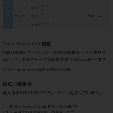
面
※2
H 50
－
領
域
※2
Ø 170
H 80
－
0.250 mm
※3
H 145
－
Dose Reduction機能
X線の透過しやすい部位への照射線量を下げて撮影す
ることで、患者さんへのX線量を最大40%低減*します。
*Dose Reduction機能Off時との比較
幅広い拡張性
購入後のFOVのアップグレードにも対応しています。
R100: Dental Arch FOV（Φ100相当）