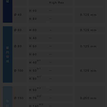
域
High Res
H 40
－
Ø 40
0.125 mm
H 80
－
Ø 60
H 60
－
0.125 mm
H 40
－
Ø 80
H 50
－
0.125 mm
歯
列
H 80
－
領
※1
域
H 40
－
※1
Ø 100
H 50
－
0.125 mm
※1
H 80
－
※2
H 50
－
※2
Ø 150
H 75
－
0.250 mm
顎
※3
顔
H 140
－