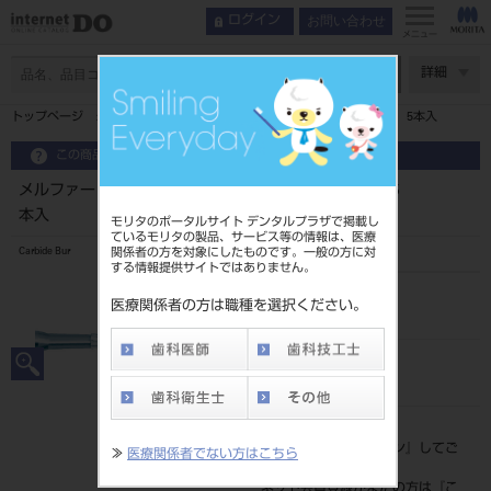
お問い合わせ
ログイン
メニュー
ページ数
詳細
トップページ
メルファー カーバイドバー ダイヤカット 1557X 5本入
この商品に関するお問い合わせ
メルファー カーバイドバー ダイヤカット 1557X 5
本入
モリタのポータルサイト デンタルプラザで掲載し
ているモリタの製品、サービス等の情報は、医療
関係者の方を対象にしたものです。一般の方に対
Carbide Bur
する情報提供サイトではありません。
品目コード
医療関係者の方は職種を選択ください。
206500360
JAN/EANコード
4987741022750
標準価格
価格の確認は『
ログイン
』してご
≫
医療関係者でない方はこちら
覧ください。
ネット会員登録がまだの方は『
こ