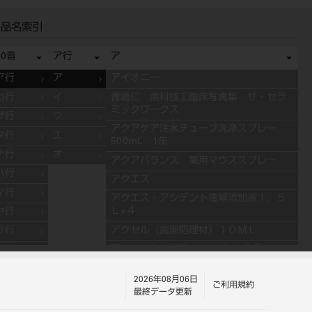
品名索引
50音
ア行
ア
ア行
ア
アイオニー
カ行
イ
青嶋仁 歯科技工臨床写真集 ザ・セラ
ミックワークス
サ行
ウ
アクアケア注水チューブ洗浄スプレー
タ行
エ
500mL 1缶
ナ行
オ
アクアバランス 薬用マウススプレ－
ハ行
アクエス
マ行
アクエス・アシデント電解添加液１．５
Ｌ×４
ヤ行
アクセル（歯面処理材）１０ＭＬ
ラ行
アクセントプラス エフェクト ステインペ
ワ行
ースト 4g ES11 ブルー
2026年08月06日
アクセントプラス エフェクト ステインペ
ご利用規約
最終データ更新
ースト 4g ES13 グレー