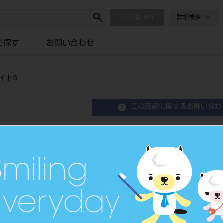
ページ数
詳細検索
で探す
お問い合わせ
ワイトS
この商品に関するお問い合わ
ニトリル極うす手袋 NZ443
Dental Glove
使い捨て ニトリルゴム手袋
品目コード
202980201S
JAN/EANコー