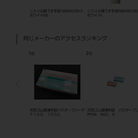
QT300 50入 ブ
ニトリル極うす手袋 NZ4430 200入
ニトリル極うす手袋 NZ4430 20
ホワイトSS
ホワイトL
同じメーカーのアクセスランキング
1
2
位
位
Z4500 200入
天然ゴム極薄手袋パウダーフリーＰ
天然ゴム極薄手袋 パウダーフ
Ｆ１００ １００入
PF100 100入 S