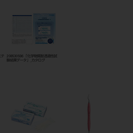
ミテ
208530596 「化学物質耐透過性試
験結果データ」_カタログ