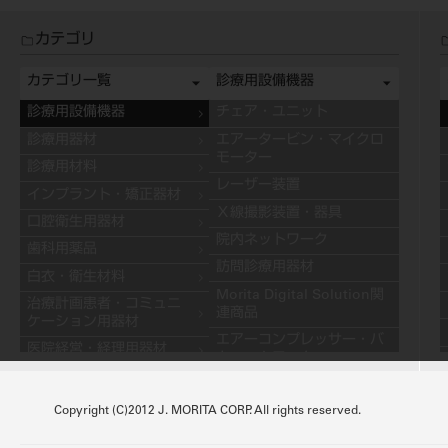
カテゴリ
カテゴリ一覧
診療用設備機器
診療用設備機器
チェア・ユニット
診療用器材
エアータービン・マイクロ
モーター
診療用材料
レーザー装置
インプラント・矯正器材
Ｘ線撮影装置・器具
口腔衛生用器材
院内ネットワーク
歯科用薬品
訪問診療用器材
白衣・衛生材料
Morita Digital Solution関
治療計画患者・コミュニ
連商品
ケーション用器材
エアーコンプレッサー・バ
医院経営・経理用器材
キュームモーター
学習用器材
キャビネット
技工用設備機器
Copyright (C)2012 J. MORITA CORP. All rights reserved.
その他の診療用設備機器
技工用器材