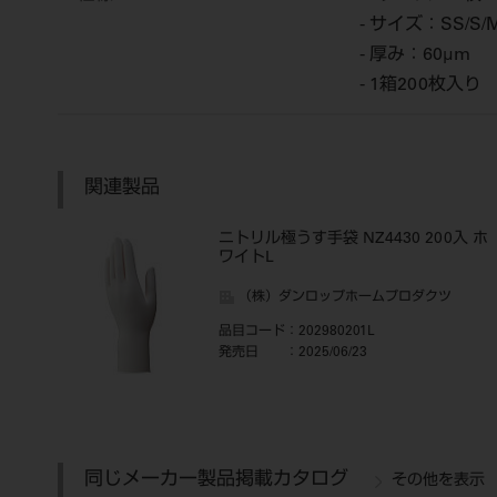
- サイズ：SS/S/M
- 厚み：60μm
- 1箱200枚入り
関連製品
ニトリル極うす手袋 NZ4430 200入 ホ
ワイトL
（株）ダンロップホームプロダクツ
品目コード
：202980201L
発売日
：2025/06/23
同じメーカー製品掲載カタログ
その他を表示