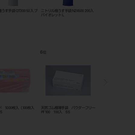
す手袋 QT300 50入 ブ
ニトリル極うす手袋 NZ4500 200入
ニトリル極うす手袋 NZ45
バイオレット L
バイオレット S
6
7
位
位
 1000枚入（100枚入
天然ゴム極薄手袋 パウダーフリー
天然ゴム極薄手袋 パウ
S
PF100 100入 SS
PF100 100入 M