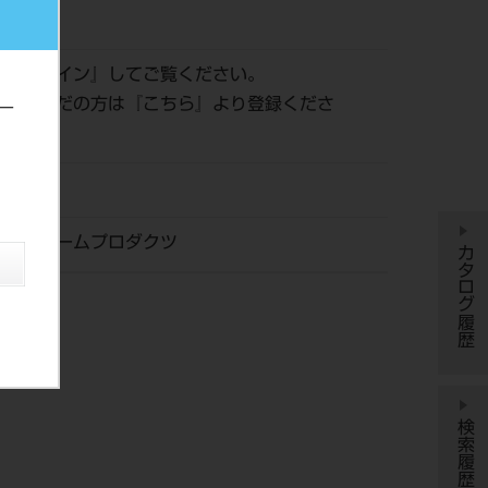
565
は『
ログイン
』してご覧ください。
登録がまだの方は『
こちら
』より登録くださ
ー
ロップホームプロダクツ
カタログ履歴
検索履歴