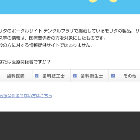
4904510995
ド
価格の確認
標準価格
ネット会員
リタのポータルサイト デンタルプラザで掲載しているモリタの製品、サ
い。
ス等の情報は、医療関係者の方を対象にしたものです。
般の方に対する情報提供サイトではありません。
発売日
2025/06/23
なたは医療関係者ですか？
メーカー
（株）ダン
医療関係者でない方はこちら