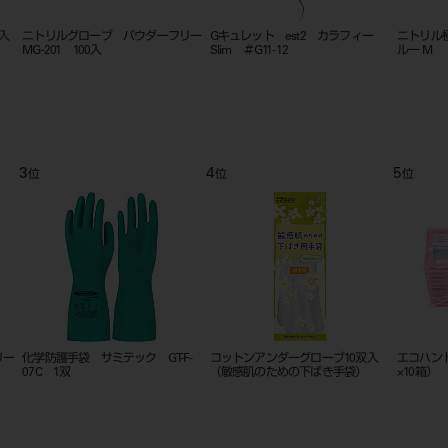
0入
ニトリルグローブ パウダーフリー
Gキュレット est2 カラフィー
ニトリル極う
MG-201 100入
Slim ＃G11-12
ルー M
3
4
5
位
位
位
リー
化学防護手袋 サミテック GT-F-
コットンアンダーグローブ10双入
エコハンド
07C 1双
（敏感肌のための下ばき手袋）
×10箱） 