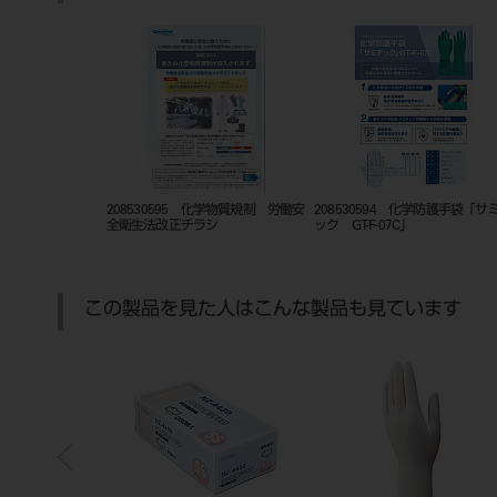
208530595 化学物質規制 労働安
208530594 化学防護手袋「サ
全衛生法改正チラシ
ック GT-F-07C」
この製品を見た人はこんな製品も見ています