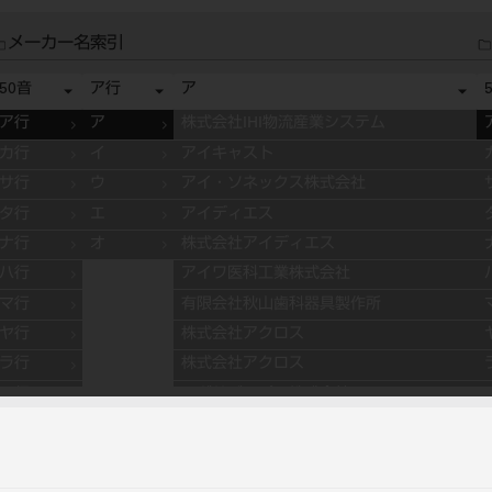
メーカー名索引
50音
ア行
ア
ア行
ア
株式会社IHI物流産業システム
カ行
イ
アイキャスト
サ行
ウ
アイ・ソネックス株式会社
タ行
エ
アイディエス
ナ行
オ
株式会社アイディエス
ハ行
アイワ医科工業株式会社
マ行
有限会社秋山歯科器具製作所
ヤ行
株式会社アクロス
ラ行
株式会社アクロス
ワ行
アグサジャパン株式会社
株式会社アスカメディカル
アドデント
アバロン