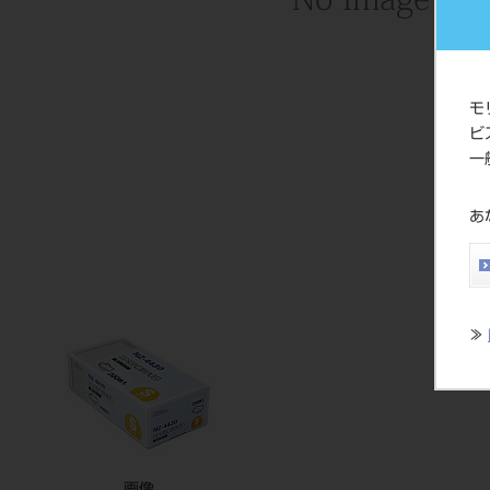
モ
ビ
一
あ
≫