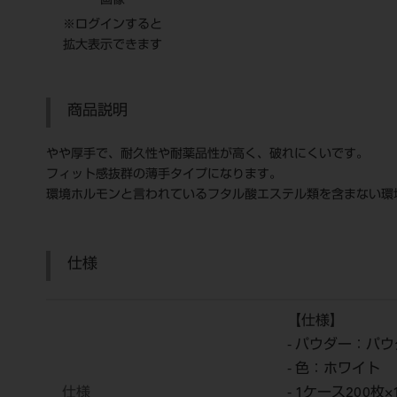
画像
※ログインすると
拡大表示できます
商品説明
やや厚手で、耐久性や耐薬品性が高く、破れにくいです。
フィット感抜群の薄手タイプになります。
環境ホルモンと言われているフタル酸エステル類を含まない環
仕様
【仕様】
- パウダー：パ
- 色：ホワイト
仕様
- 1ケース200枚×