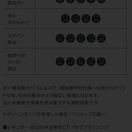
除去力*
毛の
やわらかさ
ステイン
除去
歯間への
リーチ、
矯正
注1：植毛部分がゴムなので、頬粘膜や対合歯へのあたりがソフ
トな他、毛先の動きがより幅広い振幅となります。
注2：非接触で情報を読み書きする通信技術です
クリーンモードで使用した場合／フィリップス調べ
■レギュラー：お口の中全体をこれ１本でブラッシング