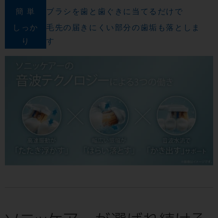
簡 単
ブラシを歯と歯ぐきに当てるだけで
しっか
毛先の届きにくい部分の歯垢も落としま
り
す