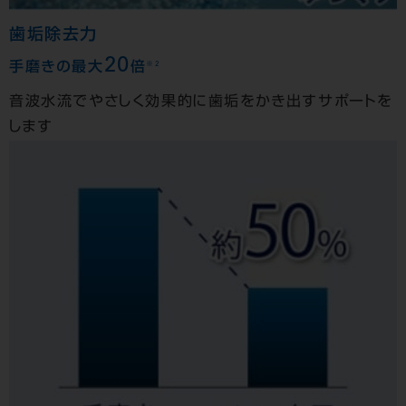
歯垢除去力
20
※2
手磨きの最大
倍
音波水流でやさしく効果的に歯垢をかき出すサポートを
します