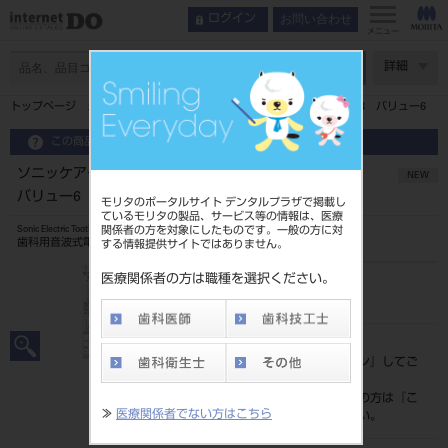
お問い合わせ
ログイン
インデックス
使用方法
メニュー
テーラーメイドとは
ページ数
詳細
カスタマイズブラッシングシステム
(ハンドル)
トップページ
ソニッケアー 6100 プロフェッショナル HX7408 バリュー6
選べるブラシ
基本性能
この商品に関するお問い合わせ
機能
ソニッケアー 6100 プロフェッショナル HX7408
NEW
使用方法
バリュー6
モリタのポータルサイト デンタルプラザで掲載し
ているモリタの製品、サービス等の情報は、医療
ソニッケアーキッズ
関係者の方を対象にしたものです。一般の方に対
Sonic Electric Toothbrush
歯科用音波式電動歯ブラシ
ソニッケアーコードレスパワーフロッサー 3000
する情報提供サイトではありません。
ソニッケアー トライアルセット
医療関係者の方は職種を選択ください。
品目コード
関連動画
202550157
ダウンロード
標準価格
サポート情報
価格の確認は『
ログイン
』してご
覧ください。
ネット会員登録がまだの方は『
こ
≫
医療関係者でない方はこちら
ちら
』より登録ください。