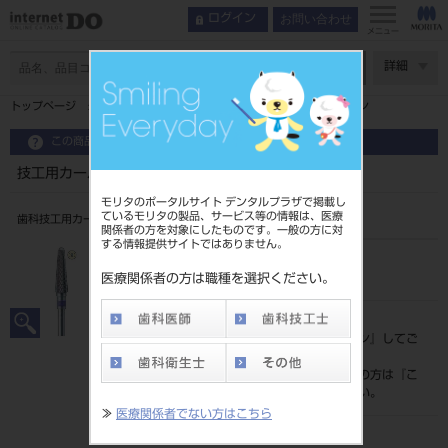
お問い合わせ
ログイン
メニュー
ページ数
詳細
トップページ
技工用カーバイドバー スパイラルカット ファイン
この商品に関するお問い合わせ
技工用カーバイドバー スパイラルカット ファイン
モリタのポータルサイト デンタルプラザで掲載し
ているモリタの製品、サービス等の情報は、医療
歯科技工用カーバイド切削器具
関係者の方を対象にしたものです。一般の方に対
する情報提供サイトではありません。
品目コード
206290018
医療関係者の方は職種を選択ください。
標準価格
価格の確認は『
ログイン
』してご
覧ください。
ネット会員登録がまだの方は『
こ
ちら
』より登録ください。
≫
医療関係者でない方はこちら
発売日