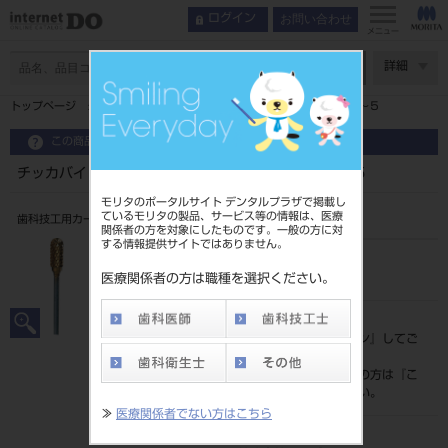
お問い合わせ
ログイン
メニュー
ページ数
詳細
トップページ
チッカバイト（ＵＰコート カーバイトバー ＃４～５
この商品に関するお問い合わせ
チッカバイト（ＵＰコート カーバイトバー ＃４～５
モリタのポータルサイト デンタルプラザで掲載し
ているモリタの製品、サービス等の情報は、医療
歯科技工用カーバイドバー研削器具
関係者の方を対象にしたものです。一般の方に対
する情報提供サイトではありません。
品目コード
201660007
医療関係者の方は職種を選択ください。
標準価格
価格の確認は『
ログイン
』してご
覧ください。
ネット会員登録がまだの方は『
こ
ちら
』より登録ください。
≫
医療関係者でない方はこちら
メーカー