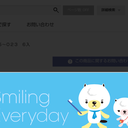
ページ数
詳細検索
で探す
お問い合わせ
５～０２３ ６入
この商品に関するお問い合わ
ＭＳスチールバーＨＰ ラ
入
歯科技工用スチール切削器具
品目コード
206220010