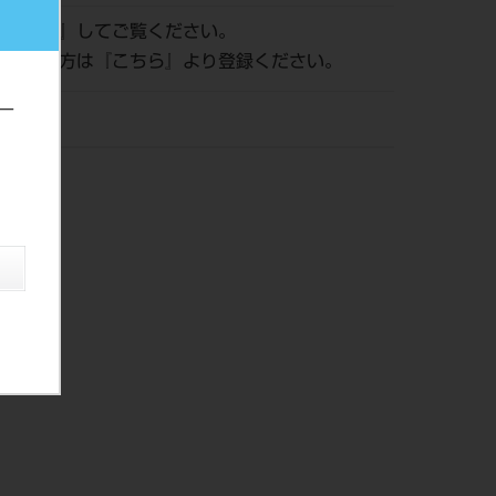
ログイン
』してご覧ください。
がまだの方は『
こちら
』より登録ください。
ー