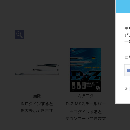
モ
ビ
一
あ
≫
画像
カタログ
※ログインすると
D+Z MSスチールバー
拡大表示できます
※ログインすると
ダウンロードできます