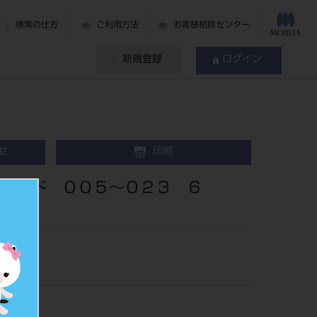
検索の仕方
ご利用方法
お客様相談センター
新規登録
ログイン
せ
印刷
ウンド ００５～０２３ ６