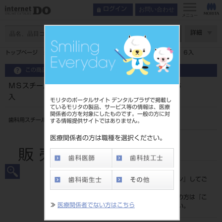
お問い合わせ
ログイン
メニュー
ページ数
詳細
トップページ
ＭＳスチールバーＣＡ ラウンド ０２５・０２７ ６入
この商品に関するお問い合わせ
ＭＳスチールバーＣＡ ラウンド ０２５・０２７ ６
入
モリタのポータルサイト デンタルプラザで掲載し
ているモリタの製品、サービス等の情報は、医療
関係者の方を対象にしたものです。一般の方に対
歯科用スチールバー
する情報提供サイトではありません。
医療関係者の方は職種を選択ください。
品目コード
206220002
標準価格
価格の確認は『
ログイン
』してご
覧ください。
ネット会員登録がまだの方は『
こ
≫
医療関係者でない方はこちら
ちら
』より登録ください。