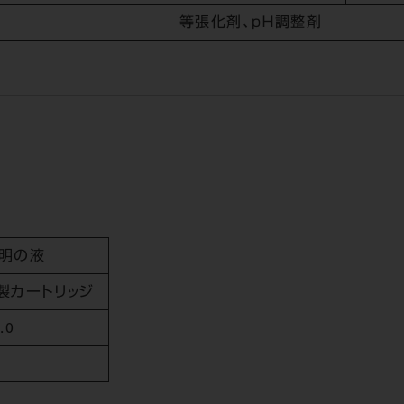
等張化剤、ｐＨ調整剤
明の液
製カートリッジ
.0