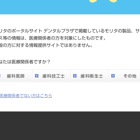
4987190120
ド
価格の確認
標準価格
ネット会員
リタのポータルサイト デンタルプラザで掲載しているモリタの製品、サ
い。
ス等の情報は、医療関係者の方を対象にしたものです。
般の方に対する情報提供サイトではありません。
メーカー
ニプロ（株
なたは医療関係者ですか？
医療関係者でない方はこちら