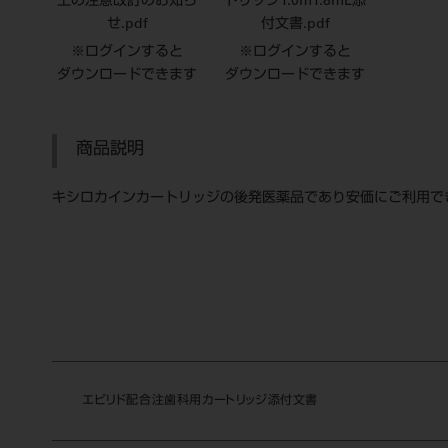
上の注意改訂のお知ら
トリッジ1.0m1.8mL添
せ.pdf
付文書.pdf
※ログインすると
※ログインすると
ダウンロードできます
ダウンロードできます
商品説明
キシロカインカートリッジの後発医薬品であり安価にご利用で
エピリド配合注歯科用
カートリッジ
添付文書