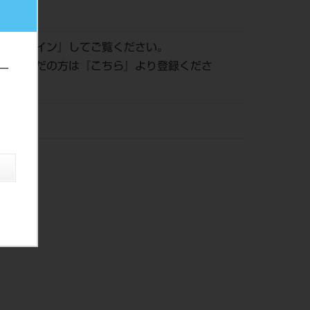
427
は『
ログイン
』してご覧ください。
登録がまだの方は『
こちら
』より登録くださ
ー
）