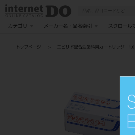
カテゴリ
メーカー名・品名索引
スクロール
トップページ
エピリド配合注歯科用カートリッジ 1.0m