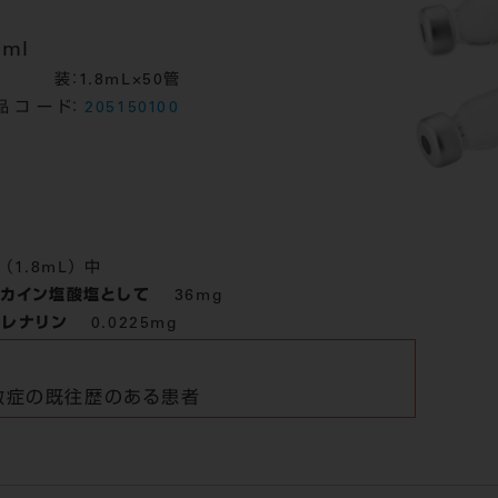
8ml
包装
：1.8mL×50管
品コード
：
205150100
（1.8mL） 中
ドカイン塩酸塩として
36mg
ドレナリン
0.0225mg
敏症の既往歴のある患者