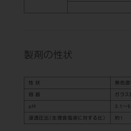
製剤の性状
性 状
無色澄
容 器
ガラス
pH
3.1〜5
浸透圧比
（生理食塩液に
対する比）
約1