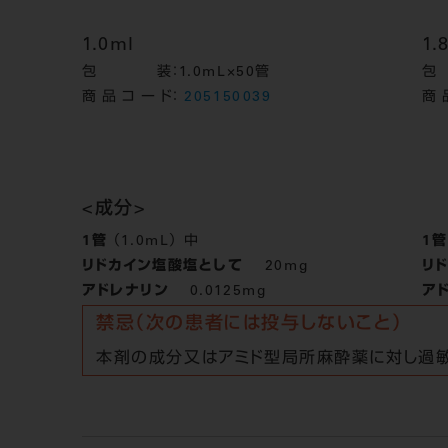
1.0ml
1.
包装
：1.0mL×50管
商品コード
：
205150039
商
<成分>
1管
（1.0mL） 中
1管
リドカイン塩酸塩として
20mg
リ
アドレナリン
0.0125mg
ア
禁忌（次の患者には投与しないこと）
本剤の成分又はアミド型局所麻酔薬に対し過