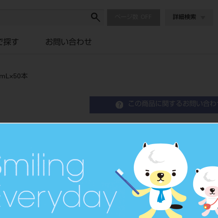
ページ数
詳細検索
で探す
お問い合わせ
L×50本
この商品に関するお問い合わ
エピリド配合注歯科用カート
Topical Anesthetic
局所麻酔材
品目コード
205150039
JAN/EANコー