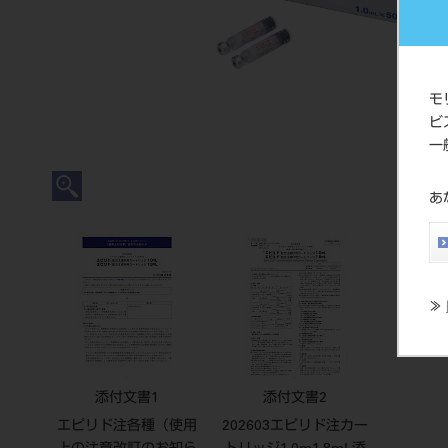
モ
ビ
一
あ
≫
添付文書1
添付文書2
エピリド注各種（使用
202603エピリド注カー