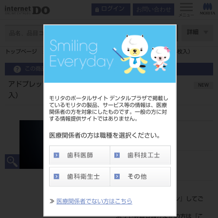
お問い合わせ
ログイン
メニュー
ページ数
詳細
トップページ
アドプレップ ブラストボックス用保護フィルム（4枚入）
この商品に関するお問い合わせ
アドプレップ ブラストボックス用保護フィルム（4枚
NEW
入）
モリタのポータルサイト デンタルプラザで掲載し
ているモリタの製品、サービス等の情報は、医療
関係者の方を対象にしたものです。一般の方に対
する情報提供サイトではありません。
品目コード
医療関係者の方は職種を選択ください。
201030082
JAN/EANコード
4900541271029
標準価格
価格の確認は『
ログイン
』してご
≫
医療関係者でない方はこちら
覧ください。
ネット会員登録がまだの方は『
こ