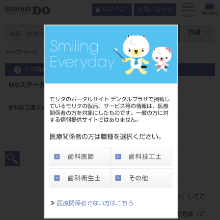
お問い合わせ
ログイン
メニュー
ページ数
詳細
トップページ
MSスチールバー ラウンドHP 6本入 #12
この商品に関するお問い合わせ
MSスチールバー ラウンドHP 6本入 #12
モリタのポータルサイト デンタルプラザで掲載し
ているモリタの製品、サービス等の情報は、医療
歯科技工用スチール切削器具
関係者の方を対象にしたものです。一般の方に対
する情報提供サイトではありません。
品目コード
206220012
医療関係者の方は職種を選択ください。
JAN/EANコード
4560222479665
標準価格
価格の確認は『
ログイン
』してご
≫
医療関係者でない方はこちら
覧ください。
ネット会員登録がまだの方は『
こ