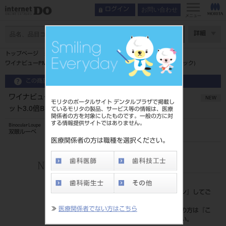
お問い合わせ
ログイン
メニュー
ページ数
詳細
トップページ
ワイナビューPMフレームフリップアップ･PMルーペセット3.0倍B(ブラック)
この商品に関するお問い合わせ
ワイナビューPMフレームフリップアップ･PMルーペセ
NEW
モリタのポータルサイト デンタルプラザで掲載し
ット3.0倍B(ブラック)
ているモリタの製品、サービス等の情報は、医療
関係者の方を対象にしたものです。一般の方に対
する情報提供サイトではありません。
Binocular Loupe
双眼ルーペ
医療関係者の方は職種を選択ください。
品目コード
206720670B
標準価格
価格の確認は『
ログイン
』してご
覧ください。
≫
医療関係者でない方はこちら
ネット会員登録がまだの方は『
こ
ちら
』より登録ください。