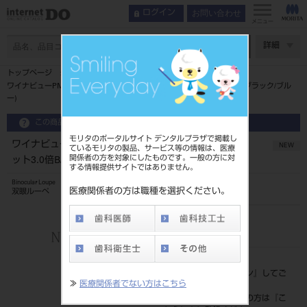
お問い合わせ
ログイン
メニュー
ページ数
詳細
トップページ
ワイナビューPMフレームフリップアップ･PMルーペセット3.0倍B/BL(ブラック/ブル
ー)
この商品に関するお問い合わせ
モリタのポータルサイト デンタルプラザで掲載し
ワイナビューPMフレームフリップアップ･PMルーペセ
NEW
ているモリタの製品、サービス等の情報は、医療
関係者の方を対象にしたものです。一般の方に対
ット3.0倍B/BL(ブラック/ブルー)
する情報提供サイトではありません。
Binocular Loupe
医療関係者の方は職種を選択ください。
双眼ルーペ
品目コード
206720670B/BL
標準価格
価格の確認は『
ログイン
』してご
≫
医療関係者でない方はこちら
覧ください。
ネット会員登録がまだの方は『
こ