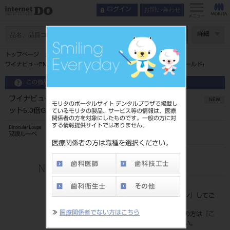
お問い合わせ
ログイン
メニュー
ページ数
詳細
トップページ
ワイナビューPMフレームフリップアップ･PMルーペセット5.0倍GD(ゴールド)
この商品に関するお問い合わせ
ワイナビューPMフレームフリップアップ･PMルーペセ
NEW
モリタのポータルサイト デンタルプラザで掲載し
ット5.0倍GD(ゴールド)
ているモリタの製品、サービス等の情報は、医療
関係者の方を対象にしたものです。一般の方に対
する情報提供サイトではありません。
Binocular Loupe
双眼ルーペ
医療関係者の方は職種を選択ください。
品目コード
206720672GD
標準価格
価格の確認は『
ログイン
』してご
覧ください。
≫
医療関係者でない方はこちら
ネット会員登録がまだの方は『
こ
ちら
』より登録ください。