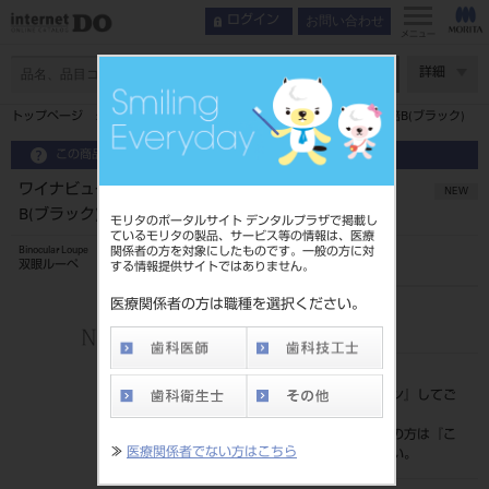
お問い合わせ
ログイン
メニュー
ページ数
詳細
トップページ
ワイナビューPMフレームTTL･PMルーペセット3.0倍B(ブラック)
この商品に関するお問い合わせ
ワイナビューPMフレームTTL･PMルーペセット3.0倍
NEW
B(ブラック)
モリタのポータルサイト デンタルプラザで掲載し
ているモリタの製品、サービス等の情報は、医療
関係者の方を対象にしたものです。一般の方に対
Binocular Loupe
双眼ルーペ
する情報提供サイトではありません。
医療関係者の方は職種を選択ください。
品目コード
206720675B
標準価格
価格の確認は『
ログイン
』してご
覧ください。
ネット会員登録がまだの方は『
こ
≫
医療関係者でない方はこちら
ちら
』より登録ください。