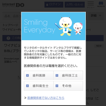
お問い合わせ
ログイン
メニュー
ページ数
詳細
トップページ
ワイナビューPMフレームTTL･PMルーペセット3.0倍B/BL(ブラック/ブルー)
この商品に関するお問い合わせ
ワイナビューPMフレームTTL･PMルーペセット3.0倍
NEW
モリタのポータルサイト デンタルプラザで掲載し
B/BL(ブラック/ブルー)
ているモリタの製品、サービス等の情報は、医療
関係者の方を対象にしたものです。一般の方に対
する情報提供サイトではありません。
Binocular Loupe
双眼ルーペ
医療関係者の方は職種を選択ください。
品目コード
206720675B/BL
標準価格
価格の確認は『
ログイン
』してご
覧ください。
≫
医療関係者でない方はこちら
ネット会員登録がまだの方は『
こ
ちら
』より登録ください。