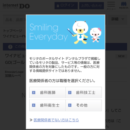
お問い合わせ
ログイン
メニュー
ページ数
詳細
トップページ
ワイナビューPMフレームTTL･PMルーペセット3.0倍GD(ゴールド)
この商品に関するお問い合わせ
ワイナビューPMフレームTTL･PMルーペセット3.0倍
NEW
モリタのポータルサイト デンタルプラザで掲載し
GD(ゴールド)
ているモリタの製品、サービス等の情報は、医療
関係者の方を対象にしたものです。一般の方に対
する情報提供サイトではありません。
Binocular Loupe
双眼ルーペ
医療関係者の方は職種を選択ください。
品目コード
206720675GD
標準価格
価格の確認は『
ログイン
』してご
覧ください。
≫
医療関係者でない方はこちら
ネット会員登録がまだの方は『
こ
ちら
』より登録ください。