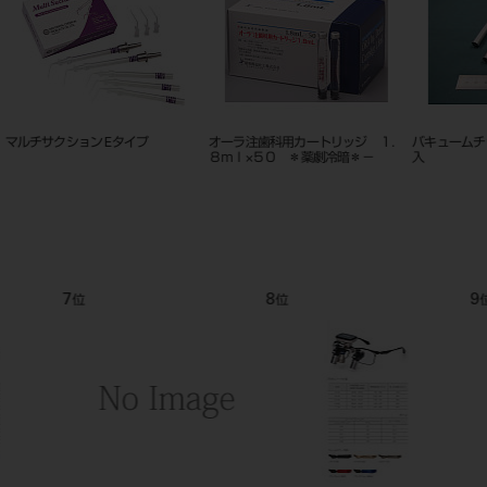
１．
バキュームチップＡ－１新型 ２個
カラーバキュームチップゴムソフ
ダイアグノ
入
ト φ10mm（モリタ製ユニット
イセット
用）10個入
9
10
11
位
位
位