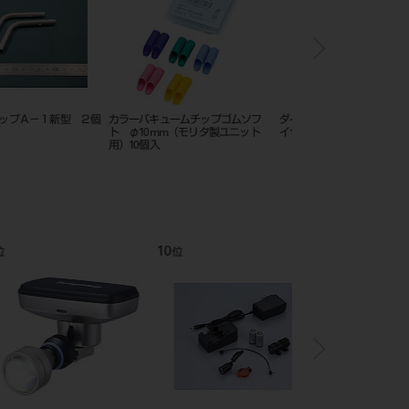
デント ペン ディスプレ
C-Rシリンジ ノズル レギュラータ
ホギー アイガード
イプ 100入
12
1
位
位