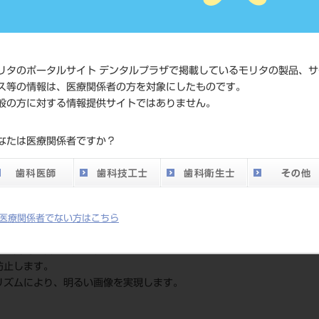
価格の確認は『
標準価格
ネット会員登録
リタのポータルサイト デンタルプラザで掲載しているモリタの製品、サ
発売日
2025/10/21
ス等の情報は、医療関係者の方を対象にしたものです。
般の方に対する情報提供サイトではありません。
メーカー
（株）キーラー
なたは医療関係者ですか？
医療関係者でない方はこちら
な姿勢で処置が可能です。
担と同時に目の疲れを軽減します。
防止します。
リズムにより、明るい画像を実現します。