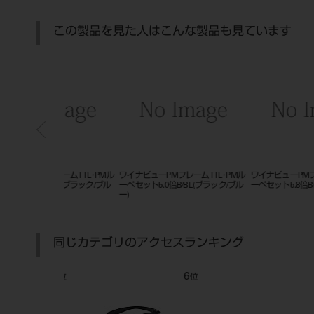
この製品を見た人はこんな製品も見ています
レームTTL･PMル
ワイナビューPMフレームTTL･PMル
ワイナビューPMフレームTTL･P
/BL(ブラック/ブル
ーペセット5.8倍B(ブラック)
ーペセット3.0倍B(ブラック)
同じカテゴリのアクセスランキング
7
8
位
位