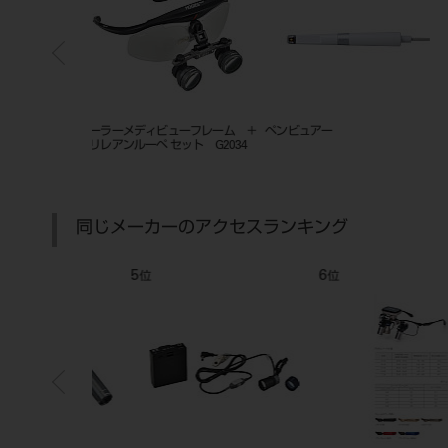
マルチサクション Eタイプ
オーラ注歯科用カートリッジ 
８ｍｌ×５０ ＊薬劇冷暗＊－
同じメーカーのアクセスランキング
7
8
位
位