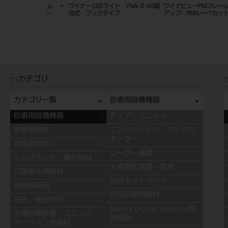
フレームフリップ
ノーズパッド メガネ併用型 （ワ
ワイナビューPMフレームフリッ
セット3.0倍
イナビューフレームＦ用）
アップ・PMルーペセット7.2倍
カテゴリ
カテゴリ一覧
診療用設備機器
診療用設備機器
チェア・ユニット
診療用器材
エアータービン・マイクロ
モーター
診療用材料
レーザー装置
インプラント・矯正器材
Ｘ線撮影装置・器具
口腔衛生用器材
院内ネットワーク
歯科用薬品
訪問診療用器材
白衣・衛生材料
Morita Digital Solution関
治療計画患者・コミュニ
連商品
ケーション用器材