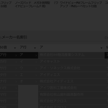
プ
コードレス LEDライト マエストロ
Nano フリーダム シングルLED
ワイナビ
ライト フック式
リレアンル
メーカー名索引
50音
ア行
ア
ア行
ア
株式会社IHI物流産業システム
カ行
イ
アイキャスト
サ行
ウ
アイ・ソネックス株式会社
タ行
エ
アイディエス
ナ行
オ
株式会社アイディエス
ハ行
アイワ医科工業株式会社
マ行
有限会社秋山歯科器具製作所
ヤ行
株式会社アクロス