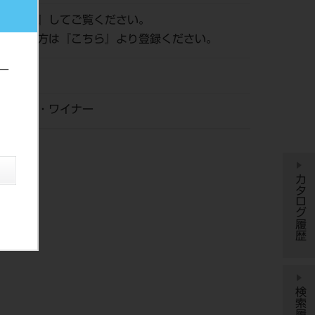
ログイン
』してご覧ください。
がまだの方は『
こちら
』より登録ください。
ー
・アンド・ワイナー
カタログ履歴
検索履歴