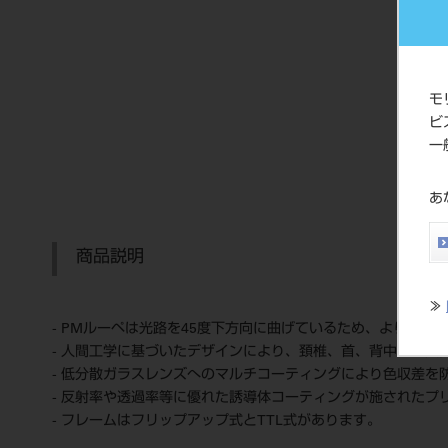
モ
ビ
一
あ
商品説明
≫
- PMルーペは光路を45度下方向に曲げているため、より自然
- 人間工学に基づいたデザインにより、頚椎、首、背中への負
- 低分散ガラスレンズへのマルチコーティングにより色収差を
- 反射率や透過率等に優れた誘導体コーティングが施されたプ
- フレームはフリップアップ式とTTL式があります。