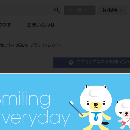
ページ数
詳細検索
で探す
お問い合わせ
ット4.0倍B/R(ブラック/レッド)
この商品に関するお問い合わ
ワイナビューPMフレームTT
B/R(ブラック/レッド)
Binocular Loupe
双眼ルーペ
品目コード
206720676B/R