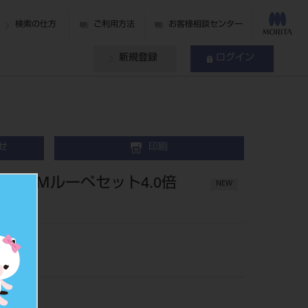
検索の仕方
ご利用方法
お客様相談センター
新規登録
ログイン
せ
印刷
L･PMルーペセット4.0倍
NEW