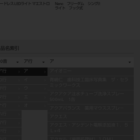
ュー エアーフレーム ガ
ホギー アイガード ブラック
ホギー アイガード
ーペ G2034
品名索引
50音
ア行
ア
ア行
ア
アイオニー
カ行
イ
青嶋仁 歯科技工臨床写真集 ザ・セラ
ミックワークス
サ行
ウ
アクアケア注水チューブ洗浄スプレー
タ行
エ
500mL 1缶
ナ行
オ
アクアバランス 薬用マウススプレ－
ハ行
アクエス
マ行
アクエス・アシデント電解添加液１．５
Ｌ×４
ヤ行
アクセル（歯面処理材）１０ＭＬ