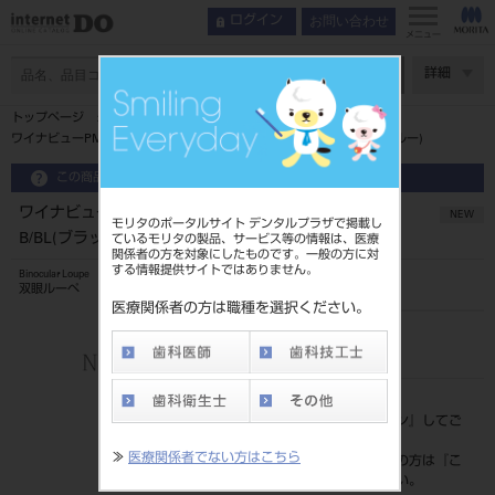
お問い合わせ
ログイン
メニュー
ページ数
詳細
トップページ
ワイナビューPMフレームTTL･PMルーペセット5.8倍B/BL(ブラック/ブルー)
この商品に関するお問い合わせ
ワイナビューPMフレームTTL･PMルーペセット5.8倍
NEW
モリタのポータルサイト デンタルプラザで掲載し
B/BL(ブラック/ブルー)
ているモリタの製品、サービス等の情報は、医療
関係者の方を対象にしたものです。一般の方に対
する情報提供サイトではありません。
Binocular Loupe
双眼ルーペ
医療関係者の方は職種を選択ください。
品目コード
206720678B/BL
標準価格
価格の確認は『
ログイン
』してご
覧ください。
≫
医療関係者でない方はこちら
ネット会員登録がまだの方は『
こ
ちら
』より登録ください。