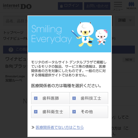
お問い合わせ
ログイン
メニュー
ページ数
詳細
トップページ
ワイナビューPMフレームTTL･PMルーペセット7.2倍B/R(ブラック/レッド)
この商品に関するお問い合わせ
ワイナビューPMフレームTTL･PMルーペセット7.2倍
NEW
モリタのポータルサイト デンタルプラザで掲載し
B/R(ブラック/レッド)
ているモリタの製品、サービス等の情報は、医療
関係者の方を対象にしたものです。一般の方に対
する情報提供サイトではありません。
Binocular Loupe
双眼ルーペ
医療関係者の方は職種を選択ください。
品目コード
206720679B/R
標準価格
価格の確認は『
ログイン
』してご
覧ください。
≫
医療関係者でない方はこちら
ネット会員登録がまだの方は『
こ
ちら
』より登録ください。