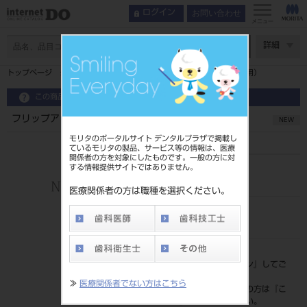
お問い合わせ
ログイン
メニュー
ページ数
詳細
トップページ
フリップアップ用シールド穴あき1組（PMフレーム用）
この商品に関するお問い合わせ
フリップアップ用シールド穴あき1組（PMフレーム用）
NEW
モリタのポータルサイト デンタルプラザで掲載し
ているモリタの製品、サービス等の情報は、医療
関係者の方を対象にしたものです。一般の方に対
する情報提供サイトではありません。
品目コード
206720681
医療関係者の方は職種を選択ください。
JAN/EANコード
4582291719848
標準価格
価格の確認は『
ログイン
』してご
覧ください。
≫
医療関係者でない方はこちら
ネット会員登録がまだの方は『
こ
ちら
』より登録ください。