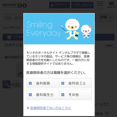
お問い合わせ
ログイン
メニュー
ページ数
詳細
トップページ
カタナジルコニアONE IMPLANT S A2（3入）
この商品に関するお問い合わせ
カタナジルコニアONE IMPLANT S A2（3入）
NEW
モリタのポータルサイト デンタルプラザで掲載し
ているモリタの製品、サービス等の情報は、医療
歯科切削加工用セラミックス
関係者の方を対象にしたものです。一般の方に対
する情報提供サイトではありません。
品目コード
206440518A2
医療関係者の方は職種を選択ください。
JAN/EANコード
4571215263444
標準価格
価格の確認は『
ログイン
』してご
≫
医療関係者でない方はこちら
覧ください。
ネット会員登録がまだの方は『
こ