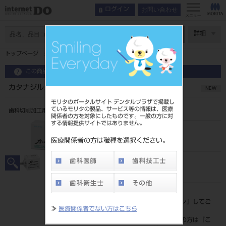
お問い合わせ
ログイン
メニュー
ページ数
詳細
トップページ
カタナジルコニアONE IMPLANT S C2（3入）
この商品に関するお問い合わせ
カタナジルコニアONE IMPLANT S C2（3入）
NEW
モリタのポータルサイト デンタルプラザで掲載し
ているモリタの製品、サービス等の情報は、医療
歯科切削加工用セラミックス
関係者の方を対象にしたものです。一般の方に対
する情報提供サイトではありません。
品目コード
206440518C2
医療関係者の方は職種を選択ください。
JAN/EANコード
4571215263505
標準価格
価格の確認は『
ログイン
』してご
≫
医療関係者でない方はこちら
覧ください。
ネット会員登録がまだの方は『
こ