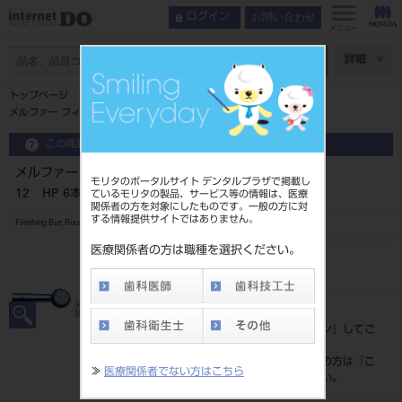
お問い合わせ
ログイン
メニュー
ページ数
詳細
トップページ
メルファー フィニッシングバー（ラウンド） No.10、12 HP 6本入
この商品に関するお問い合わせ
メルファー フィニッシングバー（ラウンド） No.10、
モリタのポータルサイト デンタルプラザで掲載し
12 HP 6本入
ているモリタの製品、サービス等の情報は、医療
関係者の方を対象にしたものです。一般の方に対
する情報提供サイトではありません。
Finishing Bur, Round
医療関係者の方は職種を選択ください。
品目コード
206500100
標準価格
価格の確認は『
ログイン
』してご
覧ください。
ネット会員登録がまだの方は『
こ
≫
医療関係者でない方はこちら
ちら
』より登録ください。