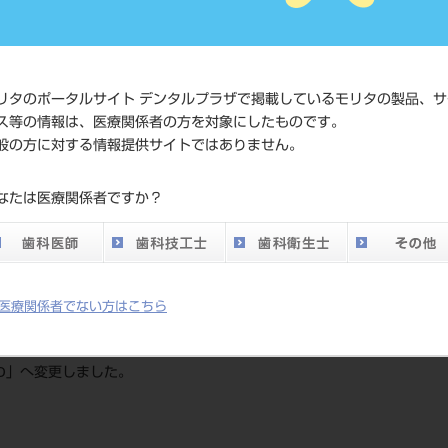
4963931017
ド
価格の確認
標準価格
ネット会員
リタのポータルサイト デンタルプラザで掲載しているモリタの製品、サ
い。
ス等の情報は、医療関係者の方を対象にしたものです。
般の方に対する情報提供サイトではありません。
発売日
2026/01/21
なたは医療関係者ですか？
メーカー
（株）YDM
医療関係者でない方はこちら
RO」へ変更しました。