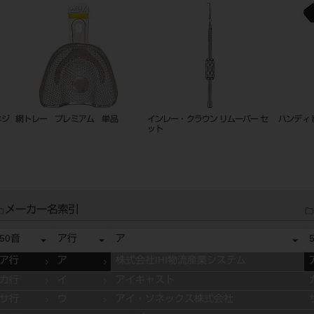
ネジ
網トレー プレミアム 単品
インレー・クラウン リムーバー セ
ハンディト
ット
メーカー名索引
50音
ア行
ア
ア行
ア
株式会社IHI物流産業システム
カ行
イ
アイキャスト
サ行
ウ
アイ・ソネックス株式会社