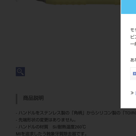
モ
ビ
一
あ
≫
商品説明
- ハンドルをステンレス製の「角柄」からシリコン製の「TOI
- 先端形状の変更はありません。
- ハンドルの材質 Si/耐熱温度260℃
MIを追求したう蝕象牙質除去器です。