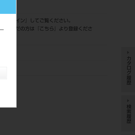
171
は『
ログイン
』してご覧ください。
登録がまだの方は『
こちら
』より登録くださ
ー
カタログ履歴
検索履歴