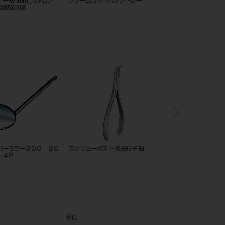
ーRe Born_カタログ
フレームカットバックトレー
201010834
208530168
パーミラー３００ ２０
スクリューポスト 撤去鉗子 曲
エキスカベーター CDR タ
，４Ｐ
6
7
位
位