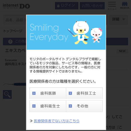
お問い合わせ
ログイン
メニュー
ページ数
詳細
トップページ
エキスカベーター ラウンド TOIRO 直 ＃3 01733
この商品に関するお問い合わせ
エキスカベーター ラウンド TOIRO 直 ＃3 01733
NEW
モリタのポータルサイト デンタルプラザで掲載し
Excavator
ているモリタの製品、サービス等の情報は、医療
歯科用エキスカベータ
関係者の方を対象にしたものです。一般の方に対
する情報提供サイトではありません。
品目コード
201510667S3
医療関係者の方は職種を選択ください。
JAN/EANコード
4963931017331
標準価格
価格の確認は『
ログイン
』してご
≫
医療関係者でない方はこちら
覧ください。
ネット会員登録がまだの方は『
こ