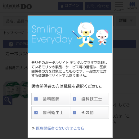
お問い合わせ
ログイン
メニュー
ページ数
詳細
トップページ
カーボランダムポイント ＨＰ １２入
この商品に関するお問い合わせ
カーボランダムポイント ＨＰ １２入
モリタのポータルサイト デンタルプラザで掲載し
ているモリタの製品、サービス等の情報は、医療
歯科用アブレシブポイント
関係者の方を対象にしたものです。一般の方に対
する情報提供サイトではありません。
品目コード
202490300
医療関係者の方は職種を選択ください。
標準価格
価格の確認は『
ログイン
』してご
覧ください。
ネット会員登録がまだの方は『
こ
ちら
』より登録ください。
≫
医療関係者でない方はこちら
メーカー