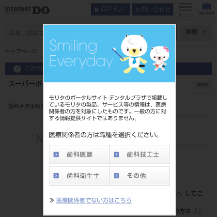
お問い合わせ
ログイン
メニュー
ページ数
詳細
トップページ
スーパーポーセレンAAA オペーク D2O 10g
この商品に関するお問い合わせ
スーパーポーセレンAAA オペーク D2O 10g
NEW
モリタのポータルサイト デンタルプラザで掲載し
ているモリタの製品、サービス等の情報は、医療
歯科メタルセラミック修復用陶材
関係者の方を対象にしたものです。一般の方に対
する情報提供サイトではありません。
品目コード
202280210D2O
医療関係者の方は職種を選択ください。
JAN/EANコード
4571215100381
標準価格
価格の確認は『
ログイン
』してご
≫
医療関係者でない方はこちら
覧ください。
ネット会員登録がまだの方は『
こ