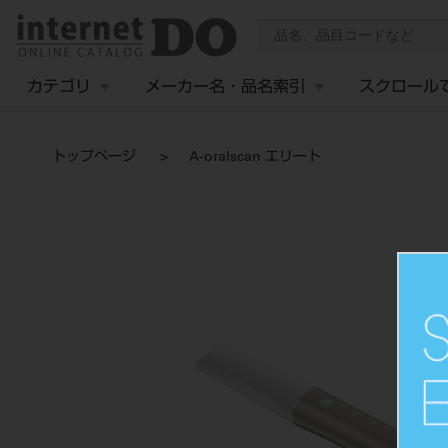
カテゴリ
メーカー名・品名索引
スクロール
トップページ
A-oralscan エリート