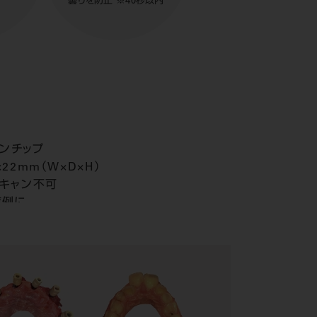
曇りを防止
※40秒以内
ンチップ
×22mm（W×D×H）
スキャン不可
症例に