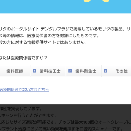
4589811369
ド
価格の確認
標準価格
ネット会員
リタのポータルサイト デンタルプラザで掲載しているモリタの製品、サ
い。
ス等の情報は、医療関係者の方を対象にしたものです。
般の方に対する情報提供サイトではありません。
発売日
2026/01/21
なたは医療関係者ですか？
メーカー
株式会社ジ
医療関係者でない方はこちら
作性を実現しています。
スキャンを行うことができます。
に応じたサイズ選択が可能です。チップは最大100回のオートクレーブ
インプラント治療において高い効果を発揮する口腔内スキャナーです。