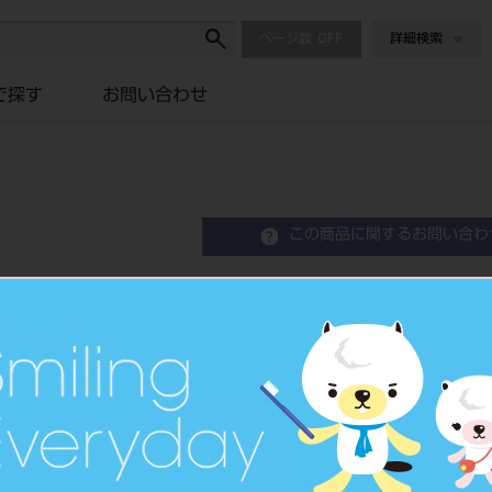
ページ数
詳細検索
で探す
お問い合わせ
この商品に関するお問い合わ
A-oralscan エリート
デジタル印象採得装置
品目コード
201340041
JAN/EANコー