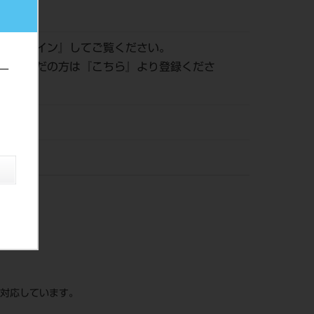
699
は『
ログイン
』してご覧ください。
登録がまだの方は『
こちら
』より登録くださ
ー
オメディ
に対応しています。