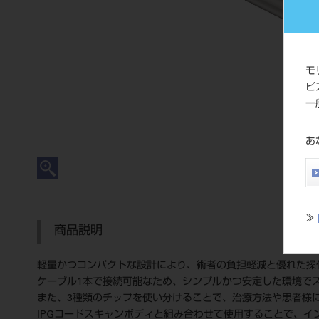
モ
ビ
一
あ
≫
商品説明
軽量かつコンパクトな設計により、術者の負担軽減と優れた操
ケーブル1本で接続可能なため、シンプルかつ安定した環境で
また、3種類のチップを使い分けることで、治療方法や患者様
IPGコードスキャンボディと組み合わせて使用することで、