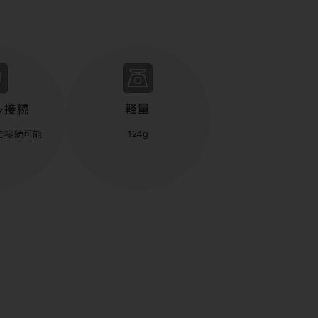
軽量
ル接続
124g
で接続可能