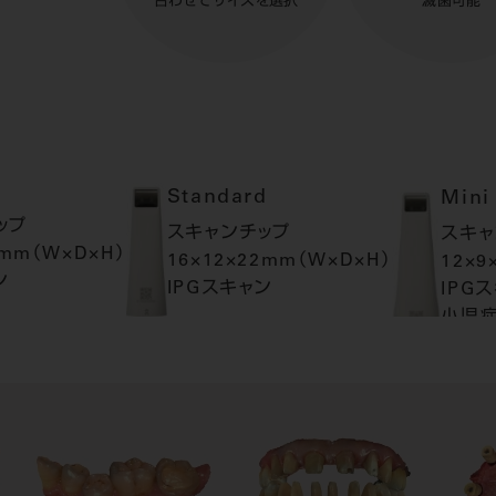
合わせてサイズを選択
滅菌可能
Standard
Mini
ップ
スキャンチップ
スキャ
2mm（W×D×H）
16×12×22mm（W×D×H）
12×9
ン
IPGスキャン
IPG
小児