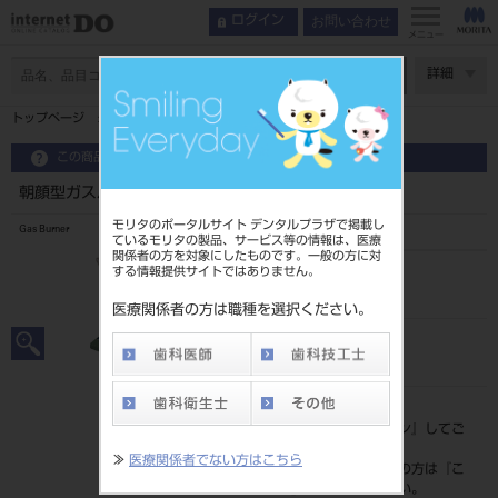
お問い合わせ
ログイン
メニュー
ページ数
詳細
トップページ
朝顔型ガスバーナー セット 都市ガス13A(天然)用
この商品に関するお問い合わせ
朝顔型ガスバーナー セット 都市ガス13A(天然)用
モリタのポータルサイト デンタルプラザで掲載し
Gas Burner
ているモリタの製品、サービス等の情報は、医療
関係者の方を対象にしたものです。一般の方に対
する情報提供サイトではありません。
品目コード
201020614
医療関係者の方は職種を選択ください。
JAN/EANコード
4560216354572
標準価格
価格の確認は『
ログイン
』してご
覧ください。
≫
医療関係者でない方はこちら
ネット会員登録がまだの方は『
こ
ちら
』より登録ください。