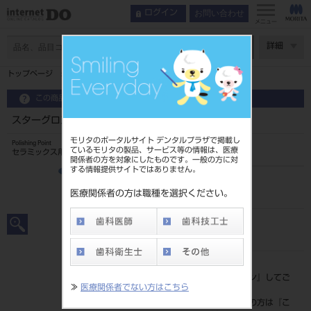
お問い合わせ
ログイン
メニュー
ページ数
詳細
トップページ
スターグロス コース（ブルー） ＃1520
この商品に関するお問い合わせ
スターグロス コース（ブルー） ＃1520
モリタのポータルサイト デンタルプラザで掲載し
Polishing Point
ているモリタの製品、サービス等の情報は、医療
セラミックス用研磨材
関係者の方を対象にしたものです。一般の方に対
する情報提供サイトではありません。
品目コード
206290181
医療関係者の方は職種を選択ください。
JAN/EANコード
4560266502527
標準価格
価格の確認は『
ログイン
』してご
≫
医療関係者でない方はこちら
覧ください。
ネット会員登録がまだの方は『
こ