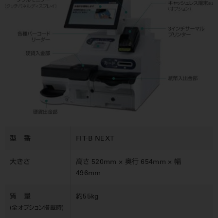
型 番
FIT-B NEXT
大きさ
高さ 520mm × 奥行 654mm × 幅
496mm
質 量
約55kg
(全オプション搭載時)