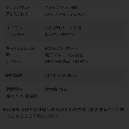
タッチパネル・
11.6インチフルHD
ディスプレイ
(タッチパネルディスプレイ)
サーマル
3インチレシート印刷
プリンター
(レイアウト変更可)
キャッシュレス決
ICクレジットカード、
済
電子マネー
、
(対応予定)
QRコード決済
(オプション)
(対応予定)
使用電源
AC100V 50/60Hz
消費電力
定常時：45W
(全オプション搭載時)
仕様および外観は製品改良のため予告なく変更することがあ
りますのでご了承ください。