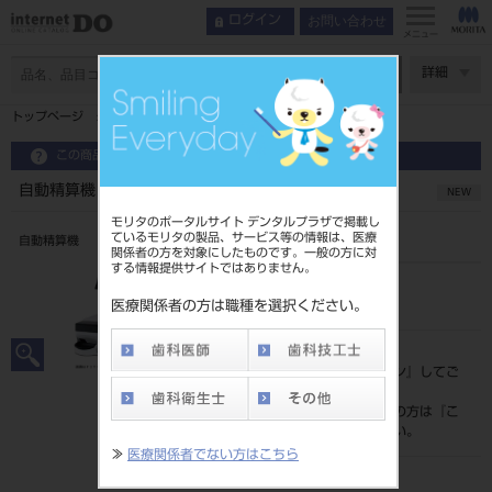
お問い合わせ
ログイン
インデックス
製品情報
メニュー
特長
ページ数
詳細
製品情報
トップページ
自動精算機 FIT-B NEXT 現金仕様
この商品に関するお問い合わせ
自動精算機 FIT-B NEXT 現金仕様
NEW
モリタのポータルサイト デンタルプラザで掲載し
ているモリタの製品、サービス等の情報は、医療
自動精算機
関係者の方を対象にしたものです。一般の方に対
する情報提供サイトではありません。
品目コード
102832643
医療関係者の方は職種を選択ください。
標準価格
価格の確認は『
ログイン
』してご
覧ください。
ネット会員登録がまだの方は『
こ
ちら
』より登録ください。
≫
医療関係者でない方はこちら
発売日