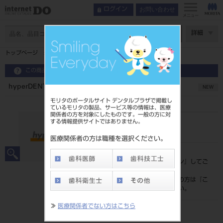
お問い合わせ
ログイン
メニュー
ページ数
詳細
トップページ
hyperDENT express block4軸43Wto5軸52Di
この商品に関するお問い合わせ
hyperDENT express block4軸43Wto5軸52Di
NEW
モリタのポータルサイト デンタルプラザで掲載し
ているモリタの製品、サービス等の情報は、医療
関係者の方を対象にしたものです。一般の方に対
する情報提供サイトではありません。
品目コード
202270253
医療関係者の方は職種を選択ください。
標準価格
価格の確認は『
ログイン
』してご
覧ください。
ネット会員登録がまだの方は『
こ
ちら
』より登録ください。
≫
医療関係者でない方はこちら
発売日
2026/04/21