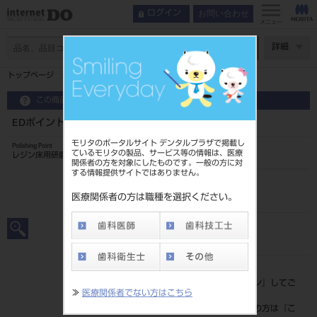
お問い合わせ
ログイン
メニュー
ページ数
詳細
トップページ
EDポイント S ミディアム
この商品に関するお問い合わせ
EDポイント S ミディアム
モリタのポータルサイト デンタルプラザで掲載し
Polishing Point
ているモリタの製品、サービス等の情報は、医療
レジン床用研磨材
関係者の方を対象にしたものです。一般の方に対
する情報提供サイトではありません。
品目コード
206290103
医療関係者の方は職種を選択ください。
JAN/EANコード
4560266482096
標準価格
価格の確認は『
ログイン
』してご
≫
医療関係者でない方はこちら
覧ください。
ネット会員登録がまだの方は『
こ