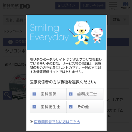
お問い合わせ
ログイン
メニュー
ページ数
詳細
トップページ
シリコンポイント ハード ＨＰ １２入
この商品に関するお問い合わせ
シリコンポイント ハード ＨＰ １２入
モリタのポータルサイト デンタルプラザで掲載し
ているモリタの製品、サービス等の情報は、医療
歯科用ゴム製研磨材
関係者の方を対象にしたものです。一般の方に対
する情報提供サイトではありません。
品目コード
204320410
医療関係者の方は職種を選択ください。
標準価格
価格の確認は『
ログイン
』してご
覧ください。
ネット会員登録がまだの方は『
こ
ちら
』より登録ください。
≫
医療関係者でない方はこちら
メーカー