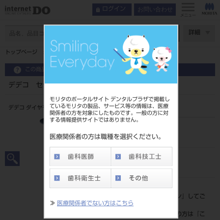
お問い合わせ
ログイン
メニュー
ページ数
詳細
トップページ
デデコ セラダイヤポリッシャー1124 1入 HP用
この商品に関するお問い合わせ
デデコ セラダイヤポリッシャー1124 1入 HP用
モリタのポータルサイト デンタルプラザで掲載し
ているモリタの製品、サービス等の情報は、医療
デデコ ダイヤモンド研削器具
関係者の方を対象にしたものです。一般の方に対
する情報提供サイトではありません。
品目コード
206710881
医療関係者の方は職種を選択ください。
JAN/EANコード
4571197440925
標準価格
価格の確認は『
ログイン
』してご
≫
医療関係者でない方はこちら
覧ください。
ネット会員登録がまだの方は『
こ